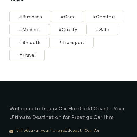
Business
Cars
Comfort
Modern
Quality
Safe
Smooth
Transport
Travel
Welcome to Luxury Car Hire Gold Coast - Your
Ultimate Destination for Prestige Car Hire
Info@luxurycarhiregoldcoast.com.au